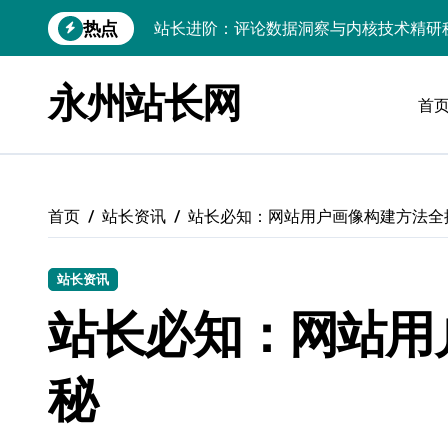
跳
热点
Go内核驱动：构建健康评论区生态
转
到
站长必知：强化评论管控，筑牢云安全防
内
永州站长网
容
首
开发资讯提炼精要：云运维视角下的技术
Windows运行库高效管理核心策略
数据驱动交互优化，赋能站长高效运营
首页
站长资讯
站长必知：网站用户画像构建方法全
云安全护航传媒：数据驱动新防线
Linux机器学习环境搭建速成指南
站长资讯
弹性计算赋能Android云架构性能跃迁
站长必知：网站用
Windows高效搭建：精准管理运行库，
秘