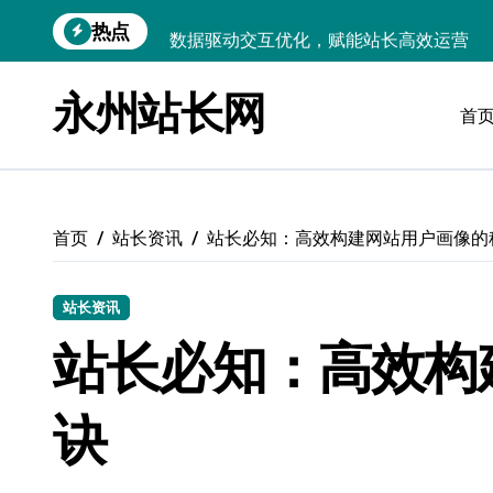
跳
热点
数据驱动交互优化，赋能站长高效运营
转
到
云安全护航传媒：数据驱动新防线
内
永州站长网
容
首
Linux机器学习环境搭建速成指南
弹性计算赋能Android云架构性能跃迁
Windows高效搭建：精准管理运行库，
首页
站长资讯
站长必知：高效构建网站用户画像的
站长资讯
站长必知：高效构
诀