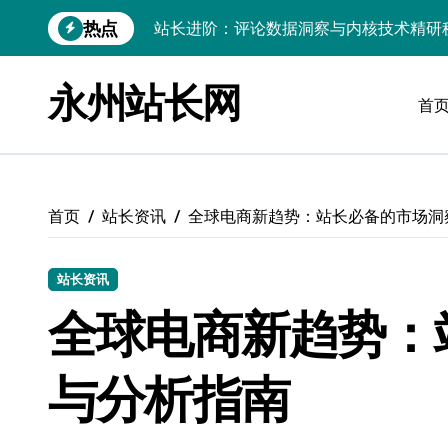
跳
热点
站长进阶：评论数据洞察与内核技术精研
转
到
Go内核驱动：构建健康评论区生态
内
永州站长网
容
首
站长必知：强化评论管控，筑牢云安全防
开发资讯提炼精要：云运维视角下的技术
Windows运行库高效管理核心策略
首页
站长资讯
全球电商新趋势：站长必备的市场洞
数据驱动交互优化，赋能站长高效运营
云安全护航传媒：数据驱动新防线
站长资讯
Linux机器学习环境搭建速成指南
全球电商新趋势：
弹性计算赋能Android云架构性能跃迁
与分析指南
Windows高效搭建：精准管理运行库，