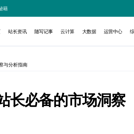
秘籍
页
站长资讯
随写记事
云计算
大数据
运营中心
线
洞察升级
察与分析指南
站长必备的市场洞察
加速创业