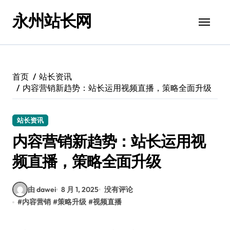
跳
永州站长网
转
到
内
容
首页
站长资讯
内容营销新趋势：站长运用视频直播，策略全面升级
站长资讯
内容营销新趋势：站长运用视
频直播，策略全面升级
由 dawei
8 月 1, 2025
没有评论
#
内容营销
#
策略升级
#
视频直播