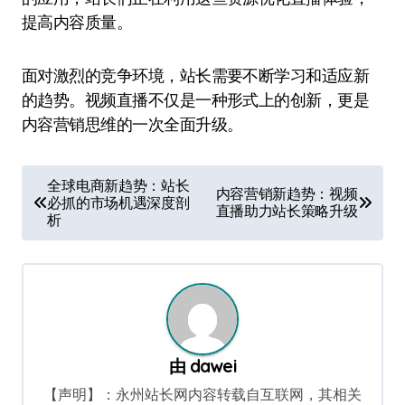
提高内容质量。
面对激烈的竞争环境，站长需要不断学习和适应新
的趋势。视频直播不仅是一种形式上的创新，更是
内容营销思维的一次全面升级。
文
全球电商新趋势：站长
内容营销新趋势：视频
必抓的市场机遇深度剖
章
直播助力站长策略升级
析
导
航
由
dawei
【声明】：永州站长网内容转载自互联网，其相关