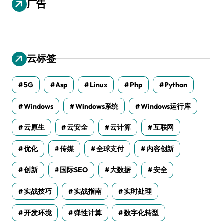
广告
云标签
5G
Asp
Linux
Php
Python
Windows
Windows系统
Windows运行库
云原生
云安全
云计算
互联网
优化
传媒
全球支付
内容创新
创新
国际SEO
大数据
安全
实战技巧
实战指南
实时处理
开发环境
弹性计算
数字化转型