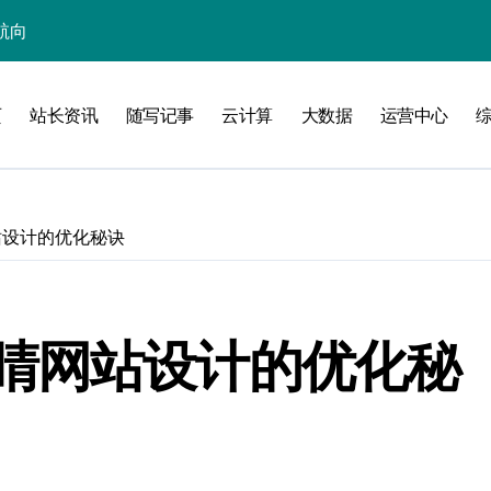
航向
技新生态
优化升级
页
站长资讯
随写记事
云计算
大数据
运营中心
生态新蓝图
新蓝海
掘金科技新蓝海
站设计的优化秘诀
融合新范式
端站长新资讯
睛网站设计的优化秘
科技新策略探索
内容安全核心