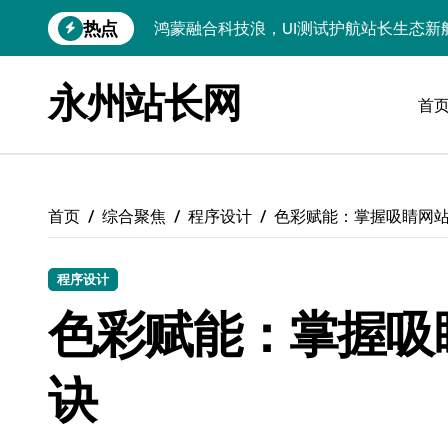
跳
鸿蒙融合科技浪，UI测试护航站长生态新
热点
转
到
智驭技术浪潮：跨界融合重构站长资讯科
内
永州站长网
洞察外闻科技新趋势，跨界融合赋能站长
容
首
技术赋能科技领航：跨界融合重构站长圈
服务器技术融合赋能：科技驱动站长跨界
服务器技术深度融合创新，赋能站长跨界
首页
综合聚焦
程序设计
色彩赋能：掌握吸睛网
技术赋能无障碍接口：驱动科技跨界多元
程序设计
Go语言新视界：跨界融合，科技赋能前
色彩赋能：掌握吸
API技术赋能：跨界融合下站长合规风控
科技赋能：技术掘金评论数据，筑牢站内
诀