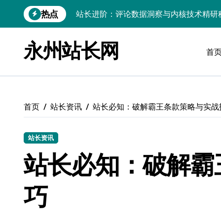
跳
热点
Go内核驱动：构建健康评论区生态
转
到
站长必知：强化评论管控，筑牢云安全防
内
永州站长网
容
首
开发资讯提炼精要：云运维视角下的技术
Windows运行库高效管理核心策略
数据驱动交互优化，赋能站长高效运营
首页
站长资讯
站长必知：破解霸王条款策略与实战
云安全护航传媒：数据驱动新防线
Linux机器学习环境搭建速成指南
站长资讯
弹性计算赋能Android云架构性能跃迁
站长必知：破解霸
Windows高效搭建：精准管理运行库，
巧