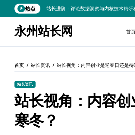
跳
站长进阶：评论数据洞察与内核技术精研
热点
转
到
Go内核驱动：构建健康评论区生态
内
永州站长网
站长必知：强化评论管控，筑牢云安全防
容
首
开发资讯提炼精要：云运维视角下的技术
Windows运行库高效管理核心策略
数据驱动交互优化，赋能站长高效运营
首页
站长资讯
站长视角：内容创业是迎春日还是待
云安全护航传媒：数据驱动新防线
站长资讯
Linux机器学习环境搭建速成指南
站长视角：内容创
弹性计算赋能Android云架构性能跃迁
Windows高效搭建：精准管理运行库，
寒冬？