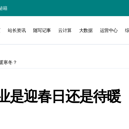
秘籍
线
页
站长资讯
随写记事
云计算
大数据
运营中心
洞察升级
暖寒冬？
业是迎春日还是待暖
加速创业