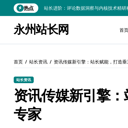
跳
热点
转
Go内核驱动：构建健康评论区生态
到
站长必知：强化评论管控，筑牢云安全防
内
永州站长网
容
首
开发资讯提炼精要：云运维视角下的技术
Windows运行库高效管理核心策略
数据驱动交互优化，赋能站长高效运营
首页
站长资讯
资讯传媒新引擎：站长赋能，打造垂
云安全护航传媒：数据驱动新防线
Linux机器学习环境搭建速成指南
站长资讯
资讯传媒新引擎：
弹性计算赋能Android云架构性能跃迁
Windows高效搭建：精准管理运行库，
专家