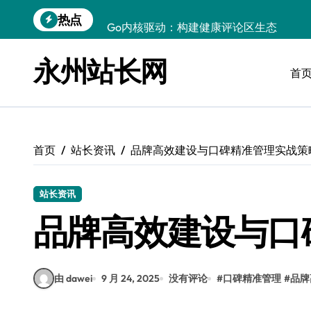
跳
热点
Go内核驱动：构建健康评论区生态
转
到
站长必知：强化评论管控，筑牢云安全防
内
永州站长网
容
首
开发资讯提炼精要：云运维视角下的技术
Windows运行库高效管理核心策略
数据驱动交互优化，赋能站长高效运营
首页
站长资讯
品牌高效建设与口碑精准管理实战策
云安全护航传媒：数据驱动新防线
Linux机器学习环境搭建速成指南
站长资讯
弹性计算赋能Android云架构性能跃迁
品牌高效建设与口
Windows高效搭建：精准管理运行库，
由 dawei
9 月 24, 2025
没有评论
#
口碑精准管理
#
品牌