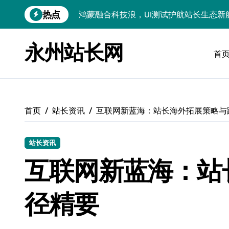
跳
热点
智驭技术浪潮：跨界融合重构站长资讯科
转
到
洞察外闻科技新趋势，跨界融合赋能站长
内
永州站长网
容
首
技术赋能科技领航：跨界融合重构站长圈
服务器技术融合赋能：科技驱动站长跨界
服务器技术深度融合创新，赋能站长跨界
首页
站长资讯
互联网新蓝海：站长海外拓展策略与
技术赋能无障碍接口：驱动科技跨界多元
Go语言新视界：跨界融合，科技赋能前
站长资讯
API技术赋能：跨界融合下站长合规风控
互联网新蓝海：站
科技赋能：技术掘金评论数据，筑牢站内
径精要