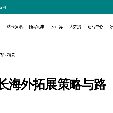
技新生态
优化升级
页
站长资讯
随写记事
云计算
大数据
运营中心
生态新蓝图
新蓝海
掘金科技新蓝海
路径精要
融合新范式
端站长新资讯
科技新策略探索
长海外拓展策略与路
内容安全核心