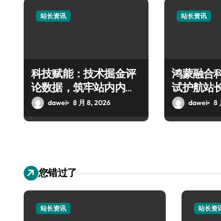
站长资讯
站长资讯
科技赋能：技术掘金评
鸿蒙融合科
论数据，筑牢站内内容
试护航站
安全核心
dawei
8 月 8, 2026
dawei
8 
您错过了
站长资讯
站长资