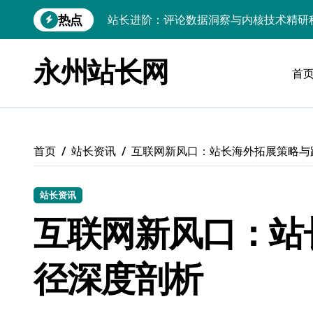
跳
热点
转
Go内核驱动：构建健康评论区生态
到
内
站长必知：强化评论管控，筑牢云安全防
永州站长网
容
首
开发资讯提炼精要：云运维视角下的技术
Windows运行库高效管理核心策略
数据驱动交互优化，赋能站长高效运营
首页
站长资讯
互联网新风口：站长海外拓展策略与
云安全护航传媒：数据驱动新防线
Linux机器学习环境搭建速成指南
站长资讯
互联网新风口：站
弹性计算赋能Android云架构性能跃迁
Windows高效搭建：精准管理运行库，
径深度剖析