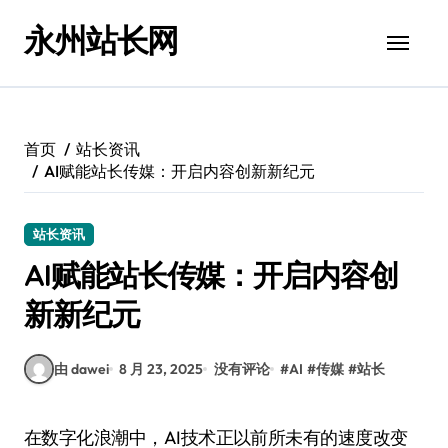
跳
永州站长网
转
到
内
容
首页
站长资讯
AI赋能站长传媒：开启内容创新新纪元
站长资讯
AI赋能站长传媒：开启内容创
新新纪元
由 dawei
8 月 23, 2025
没有评论
#
AI
#
传媒
#
站长
在数字化浪潮中，AI技术正以前所未有的速度改变