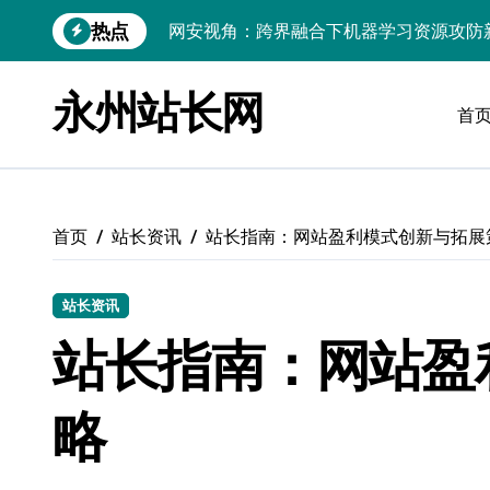
跳
热点
Ruby赋能跨界融合：科技整合资源，站
转
到
动态追踪科技潮：跨界融合赋能站长资源
内
永州站长网
容
首
技术赋能跨界整合，科技驱动站点增长新
Windows高效搭建：精准管理运行库，
站长进阶：评论数据洞察与内核技术精研
首页
站长资讯
站长指南：网站盈利模式创新与拓展
Go内核驱动：构建健康评论区生态
站长必知：强化评论管控，筑牢云安全防
站长资讯
开发资讯提炼精要：云运维视角下的技术
站长指南：网站盈
技术赋能小程序：跨界融合破局，资源整
略