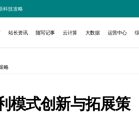
长新篇破界启航
智创优化
页
站长资讯
随写记事
云计算
大数据
运营中心
引擎爆发
加速创业
秘籍
策略
线
洞察升级
利模式创新与拓展策
合掘金科技新蓝海