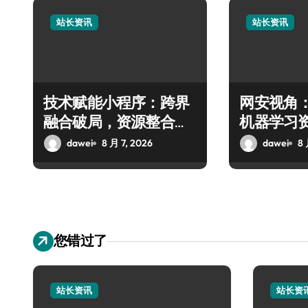
站长资讯
站长资讯
技术赋能小程序：跨界
网安视角
融合破局，资源整合掘
机器学习
金科技新蓝海
技攻略
dawei
8 月 7, 2026
dawei
8 
您错过了
站长资讯
站长资