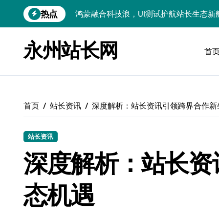
跳
热点
转
智驭技术浪潮：跨界融合重构站长资讯科
到
洞察外闻科技新趋势，跨界融合赋能站长
内
永州站长网
容
首
技术赋能科技领航：跨界融合重构站长圈
服务器技术融合赋能：科技驱动站长跨界
服务器技术深度融合创新，赋能站长跨界
首页
站长资讯
深度解析：站长资讯引领跨界合作新
技术赋能无障碍接口：驱动科技跨界多元
Go语言新视界：跨界融合，科技赋能前
站长资讯
深度解析：站长资
API技术赋能：跨界融合下站长合规风控
科技赋能：技术掘金评论数据，筑牢站内
态机遇