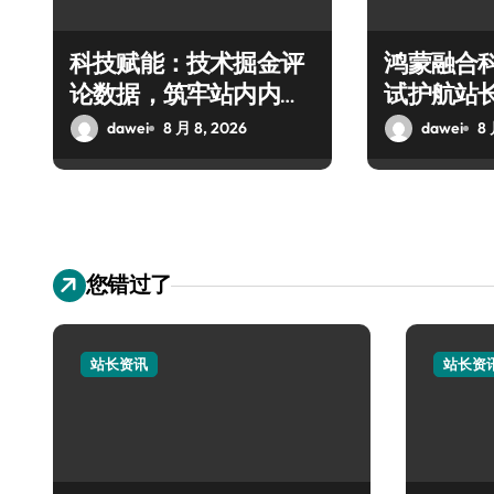
科技赋能：技术掘金评
鸿蒙融合科
论数据，筑牢站内内容
试护航站
安全核心
dawei
8 月 8, 2026
dawei
8 
您错过了
站长资讯
站长资