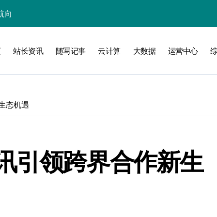
技新生态
优化升级
页
站长资讯
随写记事
云计算
大数据
运营中心
生态新蓝图
新蓝海
掘金科技新蓝海
生态机遇
融合新范式
端站长新资讯
讯引领跨界合作新生
科技新策略探索
内容安全核心