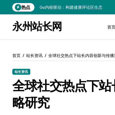
跳
热点
Go内核驱动：构建健康评论区生态
转
到
站长必知：强化评论管控，筑牢云安全防
内
永州站长网
容
首
开发资讯提炼精要：云运维视角下的技术
Windows运行库高效管理核心策略
数据驱动交互优化，赋能站长高效运营
首页
站长资讯
全球社交热点下站长内容创新与传播
云安全护航传媒：数据驱动新防线
Linux机器学习环境搭建速成指南
站长资讯
弹性计算赋能Android云架构性能跃迁
全球社交热点下站
Windows高效搭建：精准管理运行库，
略研究