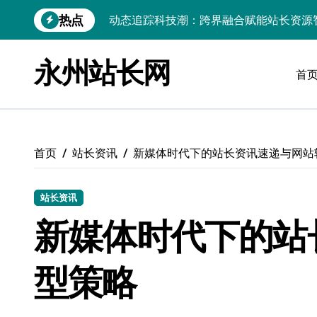
跳
热点
动态追踪科技潮：跨界融合赋能站长资源
转
到
技术赋能跨界整合，科技驱动站点增长新
内
永州站长网
容
首
Windows高效搭建：精准管理运行库，
站长进阶：评论数据洞察与内核技术精研
Go内核驱动：构建健康评论区生态
首页
站长资讯
新媒体时代下的站长资讯速递与网站
站长必知：强化评论管控，筑牢云安全防
开发资讯提炼精要：云运维视角下的技术
站长资讯
Windows运行库高效管理核心策略
新媒体时代下的站
数据驱动交互优化，赋能站长高效运营
型策略
Ruby赋能跨界融合：科技整合资源，站