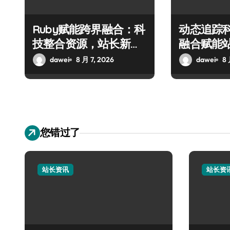
Ruby赋能跨界融合：科
动态追踪
技整合资源，站长新篇
融合赋能
破界启航
优化
dawei
8 月 7, 2026
dawei
8 
您错过了
站长资讯
站长资