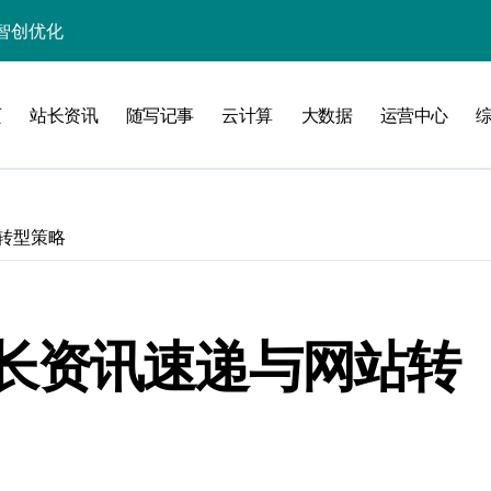
智创优化
引擎爆发
页
站长资讯
随写记事
云计算
大数据
运营中心
加速创业
秘籍
转型策略
线
洞察升级
长资讯速递与网站转
长新篇破界启航