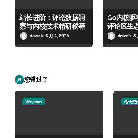
站长进阶：评论数据洞
Go内核
察与内核技术精研秘籍
评论区生
dawei
8 月 4, 2026
dawei
8 
您错过了
Windows
站长资