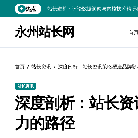
跳
站长进阶：评论数据洞察与内核技术精研
热点
转
到
Go内核驱动：构建健康评论区生态
内
永州站长网
站长必知：强化评论管控，筑牢云安全防
容
首
开发资讯提炼精要：云运维视角下的技术
Windows运行库高效管理核心策略
数据驱动交互优化，赋能站长高效运营
首页
站长资讯
深度剖析：站长资讯策略塑造品牌影
云安全护航传媒：数据驱动新防线
站长资讯
Linux机器学习环境搭建速成指南
深度剖析：站长资
弹性计算赋能Android云架构性能跃迁
Windows高效搭建：精准管理运行库，
力的路径