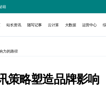
秘籍
线
页
站长资讯
随写记事
云计算
大数据
运营中心
洞察升级
响力的路径
讯策略塑造品牌影响
加速创业