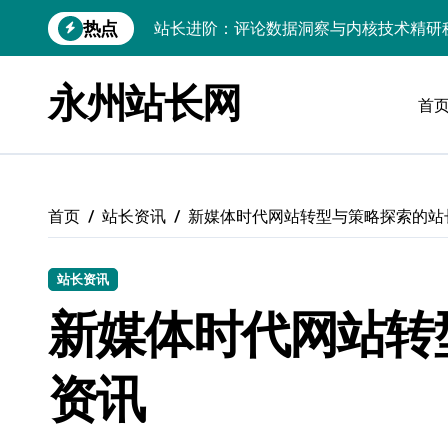
跳
站长进阶：评论数据洞察与内核技术精研
热点
转
到
Go内核驱动：构建健康评论区生态
内
永州站长网
容
站长必知：强化评论管控，筑牢云安全防
首
开发资讯提炼精要：云运维视角下的技术
Windows运行库高效管理核心策略
首页
站长资讯
新媒体时代网站转型与策略探索的站
数据驱动交互优化，赋能站长高效运营
云安全护航传媒：数据驱动新防线
站长资讯
Linux机器学习环境搭建速成指南
新媒体时代网站转
弹性计算赋能Android云架构性能跃迁
资讯
Windows高效搭建：精准管理运行库，