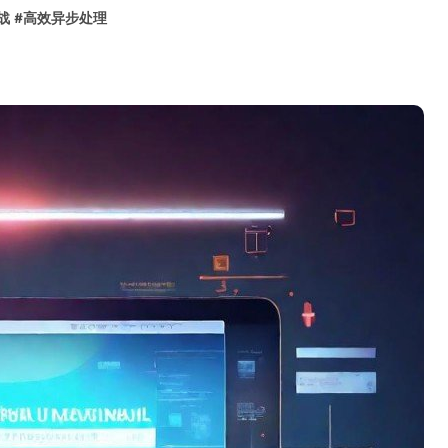
战
#
高效异步处理