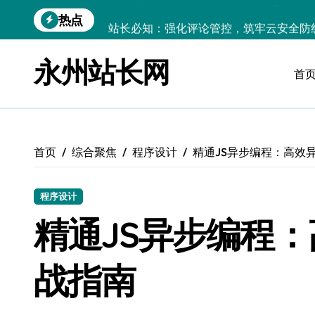
跳
热点
站长必知：强化评论管控，筑牢云安全防
转
到
开发资讯提炼精要：云运维视角下的技术
内
永州站长网
容
首
Windows运行库高效管理核心策略
数据驱动交互优化，赋能站长高效运营
云安全护航传媒：数据驱动新防线
首页
综合聚焦
程序设计
精通JS异步编程：高效
Linux机器学习环境搭建速成指南
弹性计算赋能Android云架构性能跃迁
程序设计
Windows高效搭建：精准管理运行库，
精通JS异步编程
战指南