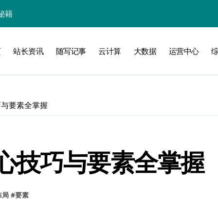
秘籍
页
站长资讯
随写记事
云计算
大数据
运营中心
线
洞察升级
巧与要素全掌握
心技巧与要素全掌握
加速创业
布局
#
要素