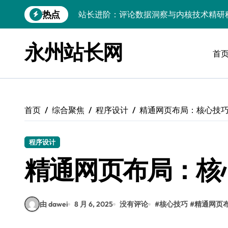
跳
热点
站长进阶：评论数据洞察与内核技术精研
转
到
Go内核驱动：构建健康评论区生态
内
永州站长网
容
首
站长必知：强化评论管控，筑牢云安全防
开发资讯提炼精要：云运维视角下的技术
Windows运行库高效管理核心策略
首页
综合聚焦
程序设计
精通网页布局：核心技
数据驱动交互优化，赋能站长高效运营
云安全护航传媒：数据驱动新防线
程序设计
Linux机器学习环境搭建速成指南
精通网页布局：核
弹性计算赋能Android云架构性能跃迁
Windows高效搭建：精准管理运行库，
由 dawei
8 月 6, 2025
没有评论
#
核心技巧
#
精通网页