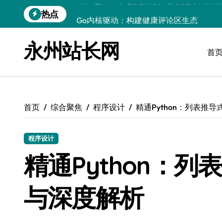
跳
热点
Go内核驱动：构建健康评论区生态
转
到
站长必知：强化评论管控，筑牢云安全防
内
永州站长网
容
首
开发资讯提炼精要：云运维视角下的技术
Windows运行库高效管理核心策略
数据驱动交互优化，赋能站长高效运营
首页
综合聚焦
程序设计
精通Python：列表推
云安全护航传媒：数据驱动新防线
Linux机器学习环境搭建速成指南
程序设计
弹性计算赋能Android云架构性能跃迁
精通Python：
Windows高效搭建：精准管理运行库，
与深度解析