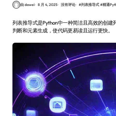
由 dawei
8 月 4, 2025
没有评论
#
列表推导式
#
精通Pyt
列表推导式是Python中一种简洁且高效的创建列表的方式。它通过一行代码即可完成遍历、条件
判断和元素生成，使代码更易读且运行更快。