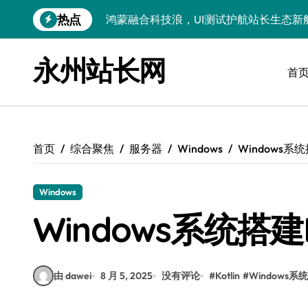
跳
热点
鸿蒙融合科技浪，UI测试护航站长生态新
转
到
智驭技术浪潮：跨界融合重构站长资讯科
内
永州站长网
容
首
洞察外闻科技新趋势，跨界融合赋能站长
技术赋能科技领航：跨界融合重构站长圈
服务器技术融合赋能：科技驱动站长跨界
首页
综合聚焦
服务器
Windows
Windows系
服务器技术深度融合创新，赋能站长跨界
技术赋能无障碍接口：驱动科技跨界多元
Windows
Go语言新视界：跨界融合，科技赋能前
Windows系统搭建
API技术赋能：跨界融合下站长合规风控
科技赋能：技术掘金评论数据，筑牢站内
由 dawei
8 月 5, 2025
没有评论
#
Kotlin
#
Windows系统