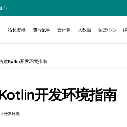
航向
技新生态
页
站长资讯
随写记事
云计算
大数据
运营中心
优化升级
生态新蓝图
新蓝海
统搭建Kotlin开发环境指南
掘金科技新蓝海
融合新范式
端站长新资讯
Kotlin开发环境指南
科技新策略探索
内容安全核心
#
开发环境