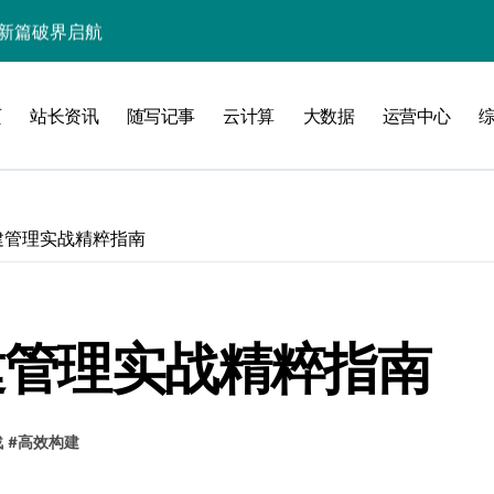
长新篇破界启航
智创优化
页
站长资讯
随写记事
云计算
大数据
运营中心
引擎爆发
加速创业
秘籍
构建管理实战精粹指南
线
洞察升级
构建管理实战精粹指南
合掘金科技新蓝海
战
#
高效构建