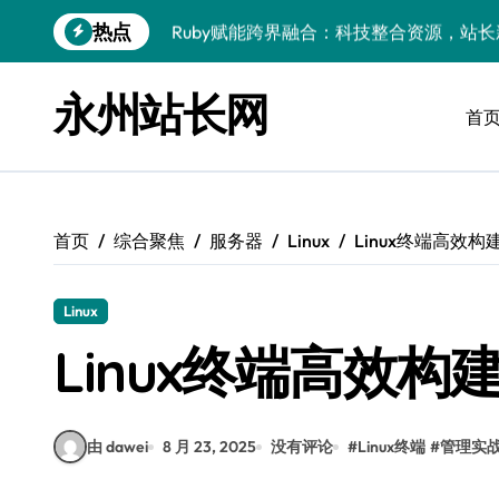
跳
热点
Ruby赋能跨界融合：科技整合资源，站
转
到
动态追踪科技潮：跨界融合赋能站长资源
内
永州站长网
容
首
技术赋能跨界整合，科技驱动站点增长新
Windows高效搭建：精准管理运行库，
站长进阶：评论数据洞察与内核技术精研
首页
综合聚焦
服务器
Linux
Linux终端高效
Go内核驱动：构建健康评论区生态
站长必知：强化评论管控，筑牢云安全防
Linux
开发资讯提炼精要：云运维视角下的技术
Linux终端高效
技术赋能小程序：跨界融合破局，资源整
由 dawei
8 月 23, 2025
没有评论
#
Linux终端
#
管理实