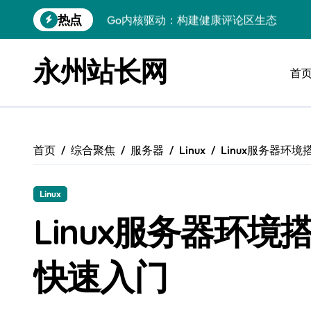
跳
热点
Go内核驱动：构建健康评论区生态
转
到
站长必知：强化评论管控，筑牢云安全防
内
永州站长网
容
首
开发资讯提炼精要：云运维视角下的技术
Windows运行库高效管理核心策略
数据驱动交互优化，赋能站长高效运营
首页
综合聚焦
服务器
Linux
Linux服务器环
云安全护航传媒：数据驱动新防线
Linux机器学习环境搭建速成指南
Linux
弹性计算赋能Android云架构性能跃迁
Linux服务器环境
Windows高效搭建：精准管理运行库，
快速入门