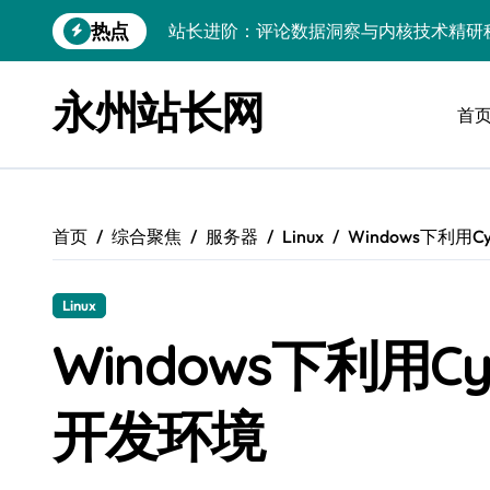
跳
热点
站长进阶：评论数据洞察与内核技术精研
转
到
Go内核驱动：构建健康评论区生态
内
永州站长网
容
首
站长必知：强化评论管控，筑牢云安全防
开发资讯提炼精要：云运维视角下的技术
Windows运行库高效管理核心策略
首页
综合聚焦
服务器
Linux
Windows下利用C
数据驱动交互优化，赋能站长高效运营
云安全护航传媒：数据驱动新防线
Linux
Linux机器学习环境搭建速成指南
Windows下利用Cy
弹性计算赋能Android云架构性能跃迁
开发环境
Windows高效搭建：精准管理运行库，