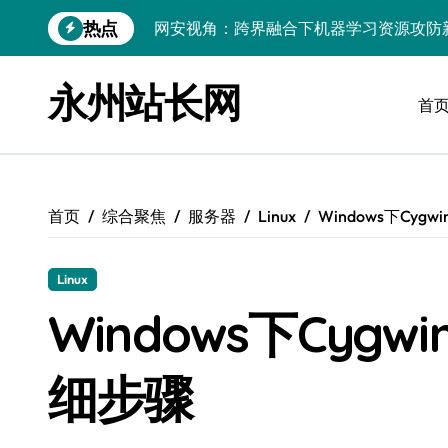
跳
热点
网安视角：跨界融合下机器学习资源攻防
转
到
Ruby赋能跨界融合：科技整合资源，站
内
永州站长网
容
首
动态追踪科技潮：跨界融合赋能站长资源
技术赋能跨界整合，科技驱动站点增长新
Windows高效搭建：精准管理运行库，
首页
综合聚焦
服务器
Linux
Windows下Cyg
站长进阶：评论数据洞察与内核技术精研
Go内核驱动：构建健康评论区生态
Linux
站长必知：强化评论管控，筑牢云安全防
Windows下Cygw
开发资讯提炼精要：云运维视角下的技术
细步骤
技术赋能小程序：跨界融合破局，资源整