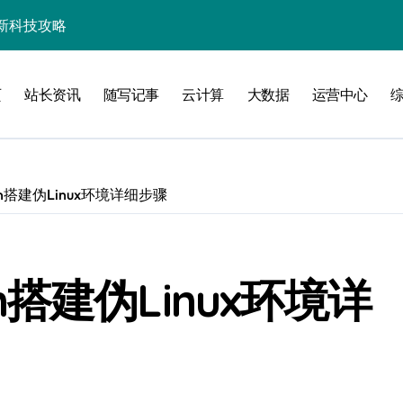
新科技攻略
长新篇破界启航
页
站长资讯
随写记事
云计算
大数据
运营中心
智创优化
引擎爆发
加速创业
win搭建伪Linux环境详细步骤
秘籍
线
in搭建伪Linux环境详
洞察升级
合掘金科技新蓝海