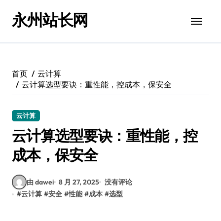
跳
永州站长网
转
到
内
容
首页
云计算
云计算选型要诀：重性能，控成本，保安全
云计算
云计算选型要诀：重性能，控
成本，保安全
由 dawei
8 月 27, 2025
没有评论
#
云计算
#
安全
#
性能
#
成本
#
选型