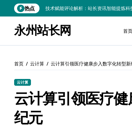
跳
热点
技术赋能评论解析：站长资讯智能提炼科
转
到
技术赋能站长新内核：智能评论管理铸就
内
永州站长网
容
首
技术赋能安全防线：科技助力评论区智滤
PHP技术赋能：评论内核双驱解锁站长资
VR站长科技利刃：智析评论精髓，赋能
首页
云计算
云计算引领医疗健康步入数字化转型新
技术洞察新视角：穿透评论迷雾，站长资
洞察外闻跨界潮，科技融合赋能站长风控
云计算
云智融合新引擎：技术跨界赋能客户服务
云计算引领医疗健
评论区数据赋能内核革新：架构师资讯提
纪元