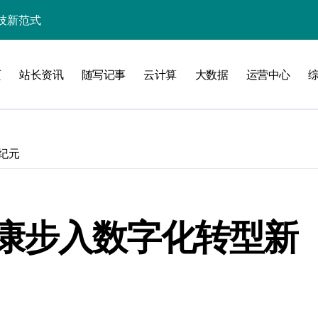
技新范式
内容提炼精粹
页
站长资讯
随写记事
云计算
大数据
运营中心
与精准信息管理
讯提炼新科技
内容迭代升级
纪元
讯深度核心解析
新策略
成本革新
康步入数字化转型新
炼科技破局之道