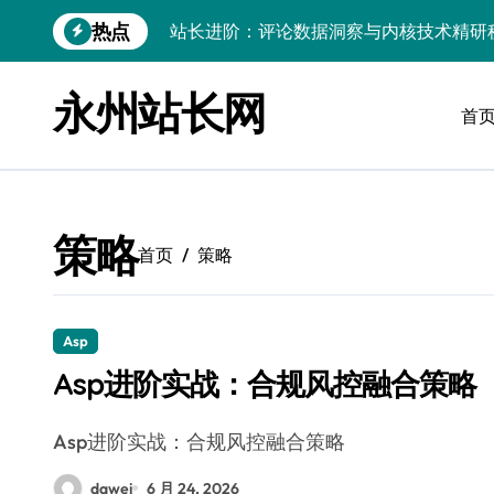
跳
热点
站长进阶：评论数据洞察与内核技术精研
转
到
Go内核驱动：构建健康评论区生态
内
永州站长网
容
首
站长必知：强化评论管控，筑牢云安全防
开发资讯提炼精要：云运维视角下的技术
Windows运行库高效管理核心策略
策略
数据驱动交互优化，赋能站长高效运营
首页
策略
云安全护航传媒：数据驱动新防线
Linux机器学习环境搭建速成指南
Asp
Asp进阶实战：合规风控融合策略
弹性计算赋能Android云架构性能跃迁
Windows高效搭建：精准管理运行库，
Asp进阶实战：合规风控融合策略
dawei
6 月 24, 2026