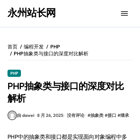
跳
永州站长网
转
到
内
容
首页
编程开发
PHP
PHP抽象类与接口的深度对比解析
PHP
PHP抽象类与接口的深度对比
解析
由 dawei
8 月 26, 2025
没有评论
#
抽象类
#
接口
#
继承
PHP中的抽象类和接口都是实现面向对象编程中多