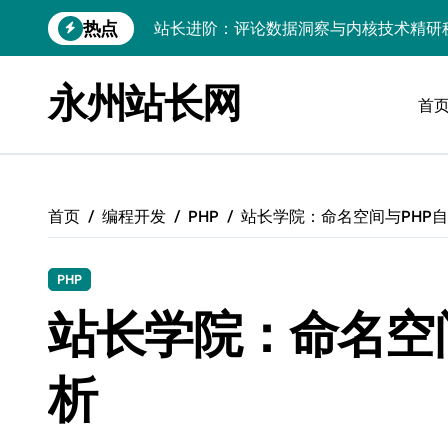
跳
热点
Go内核驱动：构建健康评论区生态
转
到
站长必知：强化评论管控，筑牢云安全防
内
永州站长网
容
首
开发资讯提炼精要：云运维视角下的技术
Windows运行库高效管理核心策略
数据驱动交互优化，赋能站长高效运营
首页
编程开发
PHP
站长学院：命名空间与PHP
云安全护航传媒：数据驱动新防线
Linux机器学习环境搭建速成指南
PHP
弹性计算赋能Android云架构性能跃迁
站长学院：命名空
Windows高效搭建：精准管理运行库，
析