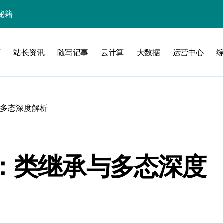
秘籍
页
站长资讯
随写记事
云计算
大数据
运营中心
线
洞察升级
与多态深度解析
程：类继承与多态深度
加速创业