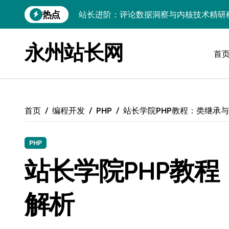
跳
热点
站长进阶：评论数据洞察与内核技术精研
转
到
Go内核驱动：构建健康评论区生态
内
永州站长网
容
首
站长必知：强化评论管控，筑牢云安全防
开发资讯提炼精要：云运维视角下的技术
Windows运行库高效管理核心策略
首页
编程开发
PHP
站长学院PHP教程：类继承
数据驱动交互优化，赋能站长高效运营
云安全护航传媒：数据驱动新防线
PHP
Linux机器学习环境搭建速成指南
站长学院PHP教
弹性计算赋能Android云架构性能跃迁
解析
Windows高效搭建：精准管理运行库，