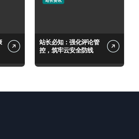
站长资讯
康
站长必知：强化评论管
控，筑牢云安全防线