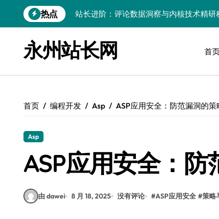
跳
热点
站长进阶：评论数据洞察与内核技术精研
转
到
Go内核驱动：构建健康评论区生态
内
永州站长网
容
首
站长必知：强化评论管控，筑牢云安全防
开发资讯提炼精要：云运维视角下的技术
Windows运行库高效管理核心策略
首页
编程开发
Asp
ASP应用安全：防范漏洞的策
数据驱动交互优化，赋能站长高效运营
云安全护航传媒：数据驱动新防线
Asp
Linux机器学习环境搭建速成指南
ASP应用安全：
弹性计算赋能Android云架构性能跃迁
Windows高效搭建：精准管理运行库，
由 dawei
8 月 18, 2025
没有评论
#
ASP应用安全
#
策略