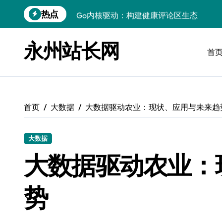
跳
热点
Go内核驱动：构建健康评论区生态
转
到
站长必知：强化评论管控，筑牢云安全防
内
永州站长网
容
首
开发资讯提炼精要：云运维视角下的技术
Windows运行库高效管理核心策略
数据驱动交互优化，赋能站长高效运营
首页
大数据
大数据驱动农业：现状、应用与未来趋
云安全护航传媒：数据驱动新防线
Linux机器学习环境搭建速成指南
大数据
弹性计算赋能Android云架构性能跃迁
大数据驱动农业：
Windows高效搭建：精准管理运行库，
势