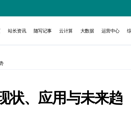
线
页
站长资讯
随写记事
云计算
大数据
运营中心
洞察升级
势
现状、应用与未来趋
加速创业