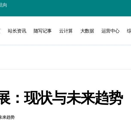
技新生态
优化升级
页
站长资讯
随写记事
云计算
大数据
运营中心
生态新蓝图
新蓝海
掘金科技新蓝海
融合新范式
端站长新资讯
科技新策略探索
展：现状与未来趋势
内容安全核心
未来趋势