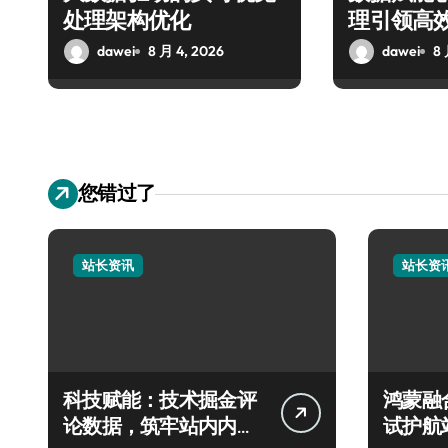
处理架构优化
理引领高
dawei
8 月 4, 2026
dawei
8 
您错过了
站长资讯
站长资
科技赋能：技术掘金评
鸿蒙融
论数据，筑牢站内内容
试护航