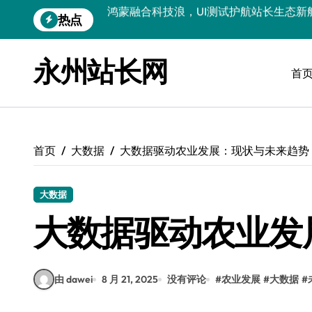
跳
热点
智驭技术浪潮：跨界融合重构站长资讯科
转
到
洞察外闻科技新趋势，跨界融合赋能站长
内
永州站长网
容
首
技术赋能科技领航：跨界融合重构站长圈
服务器技术融合赋能：科技驱动站长跨界
服务器技术深度融合创新，赋能站长跨界
首页
大数据
大数据驱动农业发展：现状与未来趋势
技术赋能无障碍接口：驱动科技跨界多元
Go语言新视界：跨界融合，科技赋能前
大数据
API技术赋能：跨界融合下站长合规风控
大数据驱动农业发
科技赋能：技术掘金评论数据，筑牢站内
由 dawei
8 月 21, 2025
没有评论
#
农业发展
#
大数据
#