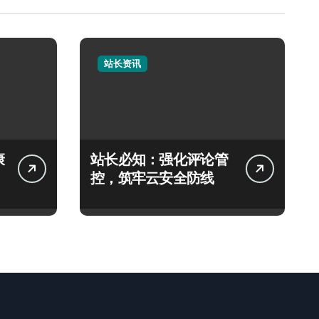
站长资讯
康
站长必知：强化评论管
控，筑牢云安全防线