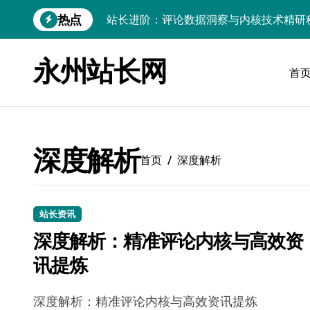
跳
热点
站长进阶：评论数据洞察与内核技术精研
转
到
Go内核驱动：构建健康评论区生态
内
永州站长网
容
首
站长必知：强化评论管控，筑牢云安全防
开发资讯提炼精要：云运维视角下的技术
Windows运行库高效管理核心策略
深度解析
数据驱动交互优化，赋能站长高效运营
首页
深度解析
云安全护航传媒：数据驱动新防线
Linux机器学习环境搭建速成指南
站长资讯
深度解析：精准评论内核与高效资
弹性计算赋能Android云架构性能跃迁
讯提炼
Windows高效搭建：精准管理运行库，
深度解析：精准评论内核与高效资讯提炼