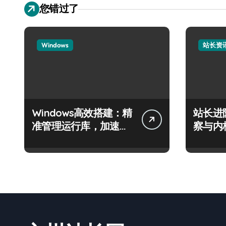
您错过了
Windows
站长资
Windows高效搭建：精
站长进
准管理运行库，加速创
察与内
业